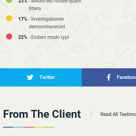
23%
- Mirum est notare quam
littera
17%
- Investigationes
demonstraverunt
22%
- Eodem modo typi
Twitter
Faceboo
From The Client
Read All Testim