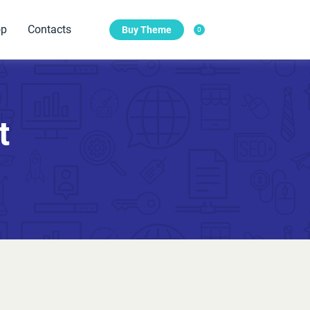
op
Contacts
Buy Theme
0
Features
te needs.
Features of Our Digital Agency.
t
Main slider with photo
Sub-Header with Photo
Photo Elements
Our Testimonials