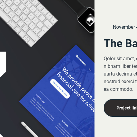
November 
The Ba
Qolor sit amet,
nibham liber te
uarta decima et
nostrud exerci t
ea commodo.
Project lin