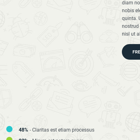
diam no
nobis el
quinta. 
nostrud 
nisl ut 
FR
48%
- Claritas est etiam processus