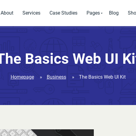
About
Services
Case Studies
Pages
Blog
Sh
Standard Pages
Pages that every websi
The Basics Web UI Ki
SEO Analysis
Testimonials
Homepage
»
Business
»
The Basics Web UI Kit
Our Clients
Pricing Tables
404 Page