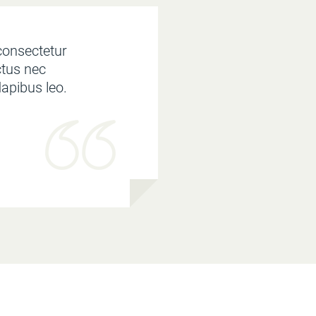
consectetur
uctus nec
dapibus leo.