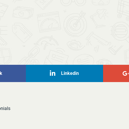
k
Linkedin
onials