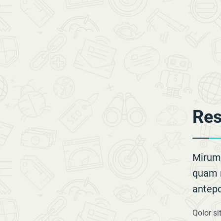
Res
Mirum 
quam 
antepo
Qolor si