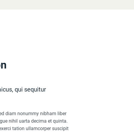
on
icus, qui sequitur
, sed diam nonummy nibham liber
ue nihil uarta decima et quinta.
xerci tation ullamcorper suscipit