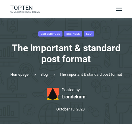
Skip
TOPTEN
to
COOL WORDPRESS THEME
content
B2B SERVICES
BUSINESS
SEO
The important & standard
post format
Homepage
»
Blog
»
The important & standard post format
Posted by
Liondekam
October 13, 2020