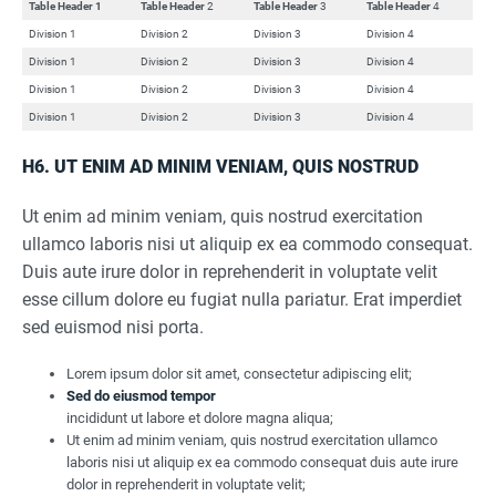
Table Header 1
Table Header
2
Table Header
3
Table Header
4
Division 1
Division 2
Division 3
Division 4
Division 1
Division 2
Division 3
Division 4
Division 1
Division 2
Division 3
Division 4
Division 1
Division 2
Division 3
Division 4
H6. UT ENIM AD MINIM VENIAM, QUIS NOSTRUD
Ut enim ad minim veniam, quis nostrud exercitation
ullamco laboris nisi ut aliquip ex ea commodo consequat.
Duis aute irure dolor in reprehenderit in voluptate velit
esse cillum dolore eu fugiat nulla pariatur. Erat imperdiet
sed euismod nisi porta.
Lorem ipsum dolor sit amet, consectetur adipiscing elit;
Sed do eiusmod tempor
incididunt ut labore et dolore magna aliqua;
Ut enim ad minim veniam, quis nostrud exercitation ullamco
laboris nisi ut aliquip ex ea commodo consequat duis aute irure
dolor in reprehenderit in voluptate velit;