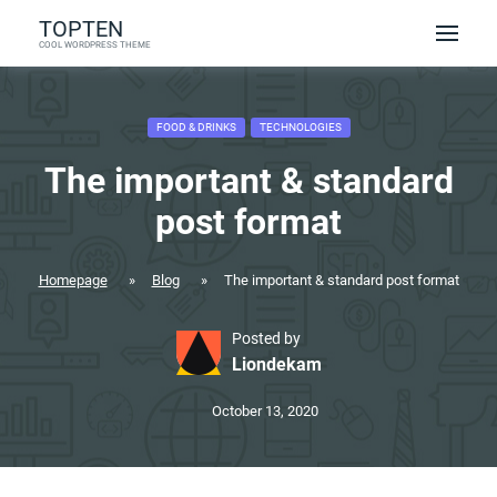
Skip
TOPTEN
to
COOL WORDPRESS THEME
content
FOOD & DRINKS
TECHNOLOGIES
The important & standard
post format
Homepage
»
Blog
»
The important & standard post format
Posted by
Liondekam
October 13, 2020