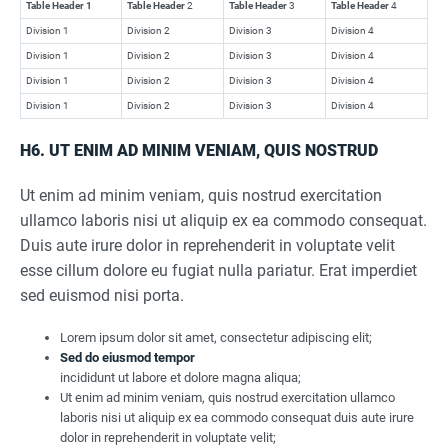
Table Header 1
Table Header
2
Table Header
3
Table Header
4
Division 1
Division 2
Division 3
Division 4
Division 1
Division 2
Division 3
Division 4
Division 1
Division 2
Division 3
Division 4
Division 1
Division 2
Division 3
Division 4
H6. UT ENIM AD MINIM VENIAM, QUIS NOSTRUD
Ut enim ad minim veniam, quis nostrud exercitation
ullamco laboris nisi ut aliquip ex ea commodo consequat.
Duis aute irure dolor in reprehenderit in voluptate velit
esse cillum dolore eu fugiat nulla pariatur. Erat imperdiet
sed euismod nisi porta.
Lorem ipsum dolor sit amet, consectetur adipiscing elit;
Sed do eiusmod tempor
incididunt ut labore et dolore magna aliqua;
Ut enim ad minim veniam, quis nostrud exercitation ullamco
laboris nisi ut aliquip ex ea commodo consequat duis aute irure
dolor in reprehenderit in voluptate velit;